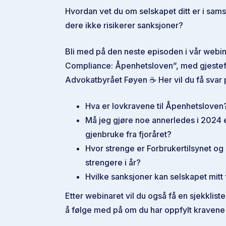
Hvordan vet du om selskapet ditt er i sams
dere ikke risikerer sanksjoner?
Bli med på den neste episoden i vår webi
Compliance: Åpenhetsloven”, med gjestef
Advokatbyrået Føyen ☕ Her vil du få svar p
Hva er lovkravene til Åpenhetsloven
Må jeg gjøre noe annerledes i 2024 e
gjenbruke fra fjoråret?
Hvor strenge er Forbrukertilsynet og 
strengere i år?
Hvilke sanksjoner kan selskapet mitt 
Etter webinaret vil du også få en sjekklist
å følge med på om du har oppfylt kravene 