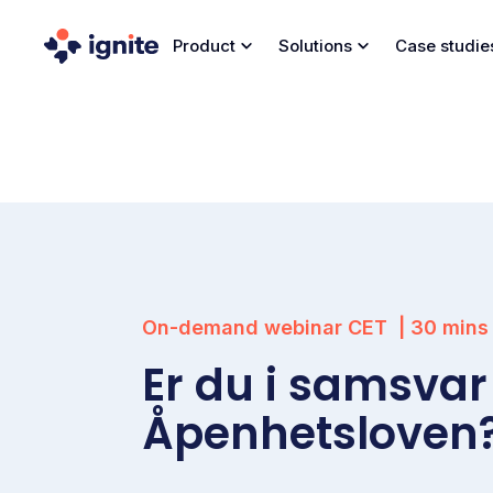
Product
Solutions
Case studie
On-demand webinar
CET
|
30
mins
Er du i samsva
Åpenhetsloven