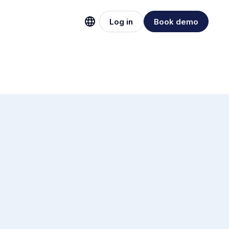
Log in
Book demo