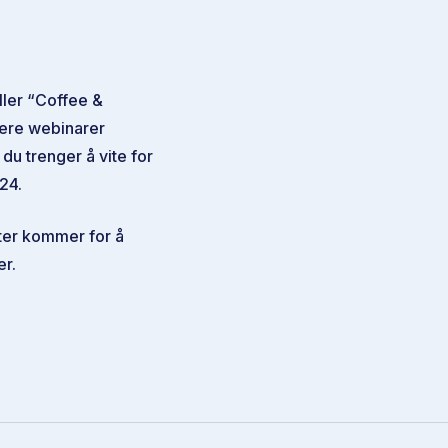
ller “Coffee &
gere webinarer
du trenger å vite for
24.
ter kommer for å
er.