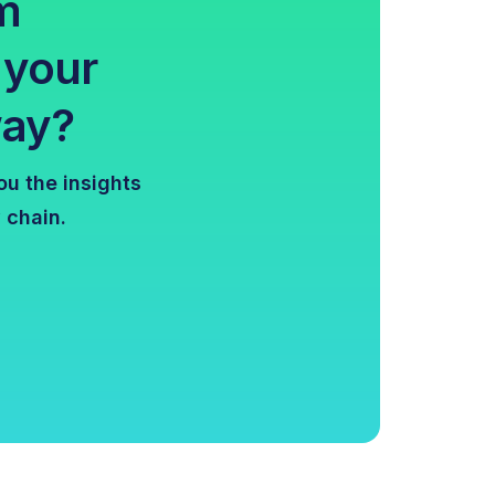
m
 your
way?
u the insights
 chain.