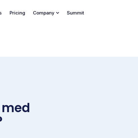
s
Pricing
Company
Summit
r med
?