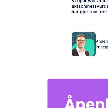
Vi opplever at ma
aktsomhetsvurder
har gjort oss det
Anders
Princi