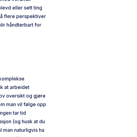
evd eller sett ting
få flere perspektiver
lir håndterbart for
g komplekse
k at arbeidet
ov oversikt og gjøre
em man vil følge opp
ngen tar tid
sjon (og husk at du
l man naturligvis ha