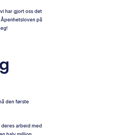
i har gjort oss det
il Åpenhetsloven på
deg!
og
 må den første
r i deres arbeid med
n halv million