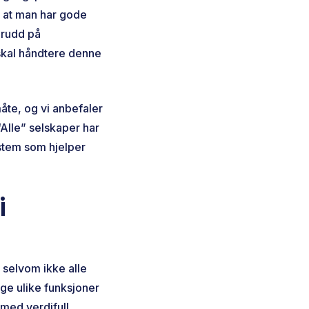
g at man har gode
brudd på
skal håndtere denne
åte, og vi anbefaler
Alle” selskaper har
stem som hjelper
i
 selvom ikke alle
ge ulike funksjoner
 med verdifull