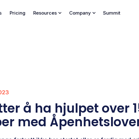
s
Pricing
Resources
Company
Summit
023
etter å ha hjulpet over 
per med Åpenhetslove