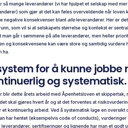
 så mange leverandører (vi har hjulpet et selskap med me
andører) som gjør at det kan føles overveldende når loven 
re negative konsekvenser blant
alle
leverandører. Her er det 
grunn, som vil si at selskapets størrelse og kontekst er sentral
t man går i sømmene på alle leverandører, men heller prior
oen og konsekvensene kan være store og samtidig vurdere 
n ha.
 system for å kunne jobbe
ntinuerlig og systematisk.
 blir dette årets arbeid med Åpenhetsloven et skippertak, m
det skal gjøres hvert år og at det forventes at risikovurderi
 et kontinuerlig arbeid. Ved å systematisk lage en oversikt
n har hentet (eksempelvis code of conducts), vurderinger 
 leverandører, sertifiseringer og lignende har man et godt 