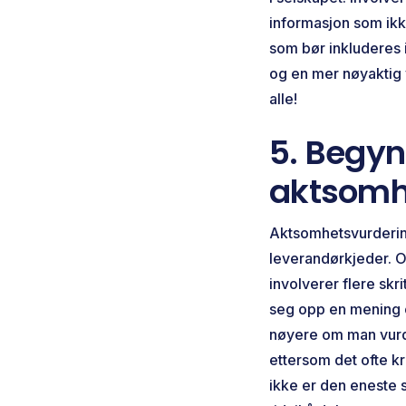
informasjon som ikke
som bør inkluderes i
og en mer nøyaktig v
alle!
5. Begynn
aktsomh
Aktsomhetsvurdering
leverandørkjeder. O
involverer flere sk
seg opp en mening o
nøyere om man vurde
ettersom det ofte k
ikke er den eneste s