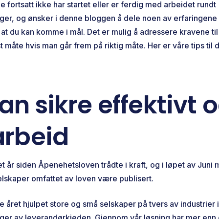
 fortsatt ikke har startet eller er ferdig med arbeidet rundt
er, og ønsker i denne bloggen å dele noen av erfaringene v
re at du kan komme i mål. Det er mulig å adressere kravene t
t måte hvis man går frem på riktig måte. Her er våre tips til 
n sikre effektivt 
arbeid
et år siden Åpenehetsloven trådte i kraft, og i løpet av Juni
elskaper omfattet av loven være publisert.
tte året hjulpet store og små selskaper på tvers av industrie
er av leverandørkjeden. Gjennom vår løsning har mer enn e