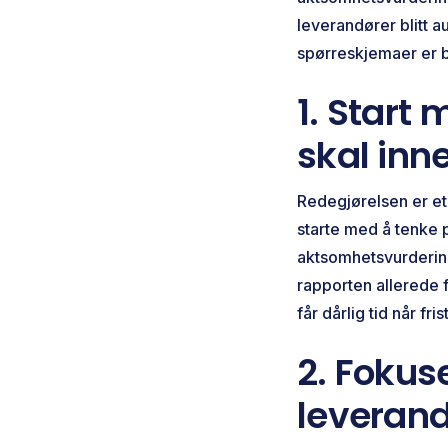
leverandører blitt a
spørreskjemaer er b
1. Start
skal inn
Redegjørelsen er et
starte med å tenke 
aktsomhetsvurdering
rapporten allerede f
får dårlig tid når fr
2. Fokus
leverand