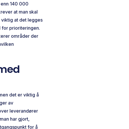
r enn 140 000
krever at man skal
viktig at det legges
 for prioriteringen.
iterer områder der
hvilken
 med
en det er viktig å
nger av
 over leverandører
man har gjort,
utgangspunkt for å