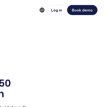
Log in
Book demo
150
n