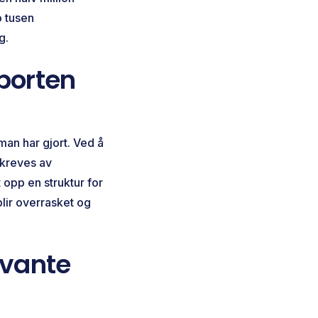
o tusen
g.
pporten
an har gjort. Ved å
 kreves av
opp en struktur for
blir overrasket og
evante