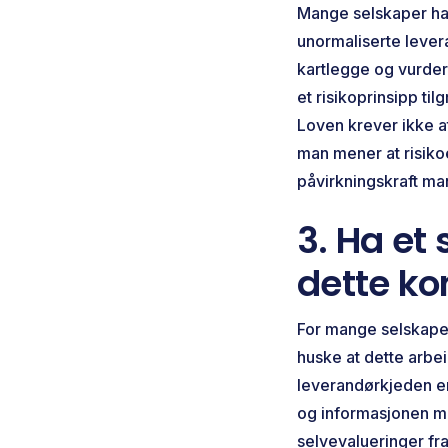
Mange selskaper har
unormaliserte lever
kartlegge og vurde
et risikoprinsipp til
Loven krever ikke a
man mener at risik
påvirkningskraft ma
3. Ha et
dette ko
For mange selskaper
huske at dette arbei
leverandørkjeden er
og informasjonen ma
selvevalueringer fra