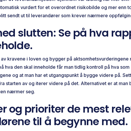
utomatisk vurdert for et overordnet risikobilde og mer enn t
litt sendt ut til leverandører som krever nærmere oppfølgin
 med slutten: Se på hva ra
eholde.
 av kravene i loven og bygger på aktsomhetsvurderingene m
på hva den skal inneholde får man tidlig kontroll på hva som
ene og at man har et utgangspunkt å bygge videre på. Sett 
ra starten av og iterer videre på det. Alternativet er at man 
isten nærmer seg.
er og prioriter de mest rel
ørene til å begynne med.