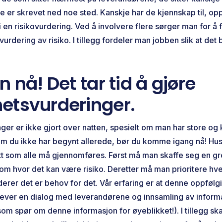
 er skrevet ned noe sted. Kanskje har de kjennskap til, oppl
 en risikovurdering. Ved å involvere flere sørger man for å 
urdering av risiko. I tillegg fordeler man jobben slik at det b
 nå! Det tar tid å gjøre
etsvurderinger.
er er ikke gjort over natten, spesielt om man har store o
m du ikke har begynt allerede, bør du komme igang nå! Hus
ritt som alle må gjennomføres. Først må man skaffe seg en gr
m hvor det kan være risiko. Deretter må man prioritere hv
rer det er behov for det. Vår erfaring er at denne oppfølgi
rever en dialog med leverandørene og innsamling av informa
om spør om denne informasjon for øyeblikket!). I tillegg ska