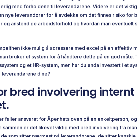
erlig med forholdene til leverandørene. Videre er det vikti
inn nye leverandører for å avdekke om det finnes risiko for 
r og anstendige arbeidsforhold og hvordan man eventuelt 
impelthen ikke mulig å adressere med excel på en effektiv m
 man bruker et system for å håndtere dette på en god måte. “
system og et HR-system, men har du enda investert i et sy
 leverandørene dine?
or bred involvering internt 
t.
 faller ansvaret for Åpenhetsloven på en enkeltperson, og
n sammen er det likevel viktig med bred involvering fra man
r de som sitter nærmest på leverandørene, de sitter kanskje