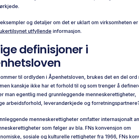
ørkjede.
e eksempler og detaljer om det er uklart om virksomheten er
ukertilsynet utfyllende
informasjon.
ige definisjoner i
nhetsloven
kommer til ordlyden i Åpenhetsloven, brukes det en del or
 men kanskje ikke har et forhold til og som trenger å definer
r man egentlig med grunnleggende menneskerettigheter,
ge arbeidsforhold, leverandørkjede og forretningspartner
nnleggende menneskerettigheter omfatter internasjonalt a
neskerettigheter som følger av bla. FNs konvensjon om
nomiske, sosiale og kulturelle rettigheter fra 1966, FNs ko