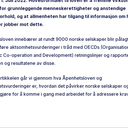
a 1. Juli 2022. Hovedformålet til loven er å fremme virks
 for grunnleggende menneskerettigheter og anstendige
orhold, og at allmenheten har tilgang til informasjon om
r jobber mot dette.
loven innebærer at rundt 9000 norske selskaper blir pålag
øre aktsomhetsvurderinger i tråd med OECDs (Organisation
 Co-operation and Development) retningslinjer og rapport
n og resultatene av disse.
artikkelen går vi gjennom hva Åpenhetsloven og
tsvurderinger er, hvordan det påvirker norske selskaper o
gjøre for å komme i gang med arbeidet for å adressere kra