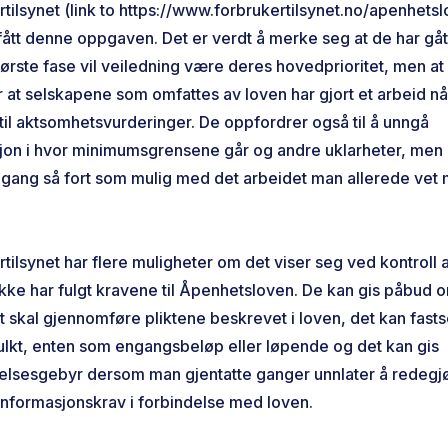
tilsynet (link to https://www.forbrukertilsynet.no/apenhets
fått denne oppgaven. Det er verdt å merke seg at de har gåt
 første fase vil veiledning være deres hovedprioritet, men at
 at selskapene som omfattes av loven har gjort et arbeid nå
il aktsomhetsvurderinger. De oppfordrer også til å unngå
jon i hvor minimumsgrensene går og andre uklarheter, men 
gang så fort som mulig med det arbeidet man allerede vet
tilsynet har flere muligheter om det viser seg ved kontroll a
ikke har fulgt kravene til Åpenhetsloven. De kan gis påbud o
 skal gjennomføre pliktene beskrevet i loven, det kan fasts
lkt, enten som engangsbeløp eller løpende og det kan gis
elsesgebyr dersom man gjentatte ganger unnlater å redegjø
 informasjonskrav i forbindelse med loven.