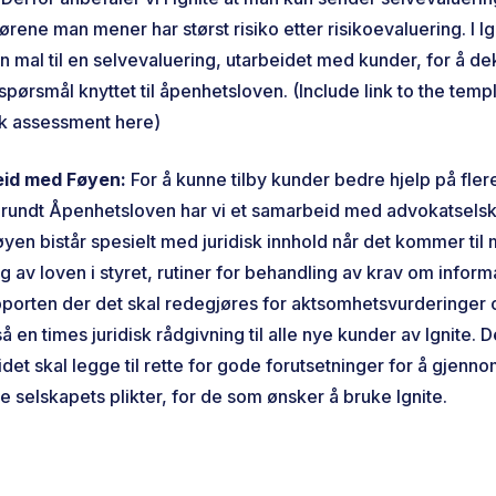
rene man mener har størst risiko etter risikoevaluering. I Ig
n mal til en selvevaluering, utarbeidet med kunder, for å d
spørsmål knyttet til åpenhetsloven. (Include link to the temp
isk assessment here)
id med Føyen:
For å kunne tilby kunder bedre hjelp på fler
rundt Åpenhetsloven har vi et samarbeid med advokatsels
yen bistår spesielt med juridisk innhold når det kommer til 
g av loven i styret, rutiner for behandling av krav om inform
pporten der det skal redegjøres for aktsomhetsvurderinger 
så en times juridisk rådgivning til alle nye kunder av Ignite. D
et skal legge til rette for gode forutsetninger for å gjenn
 selskapets plikter, for de som ønsker å bruke Ignite.