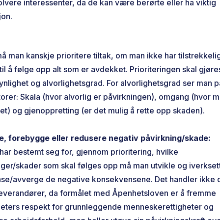
volvere interessenter, da de kan være berørte eller ha viktig
jon.
 må man kanskje prioritere tiltak, om man ikke har tilstrekkel
til å følge opp alt som er avdekket. Prioriteringen skal gjøre
nlighet og alvorlighetsgrad. For alvorlighetsgrad ser man p
ktorer: Skala (hvor alvorlig er påvirkningen), omgang (hvor 
et) og gjenoppretting (er det mulig å rette opp skaden).
e, forebygge eller redusere negativ påvirkning/skade:
ar bestemt seg for, gjennom prioritering, hvilke
nger/skader som skal følges opp må man utvikle og iverkset
anse/avverge de negative konsekvensene. Det handler ikke 
 leverandører, da formålet med Åpenhetsloven er å fremme
eters respekt for grunnleggende menneskerettigheter og