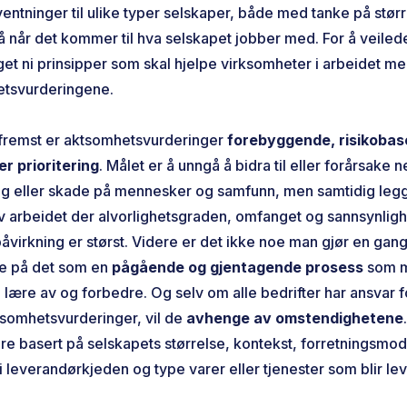
ventninger til ulike typer selskaper, både med tanke på størr
 når det kommer til hva selskapet jobber med. For å veiled
et ni prinsipper som skal hjelpe virksomheter i arbeidet m
etsvurderingene.
 fremst er aktsomhetsvurderinger
forebyggende, risikobas
r prioritering
. Målet er å unngå å bidra til eller forårsake n
ng eller skade på mennesker og samfunn, men samtidig leg
v arbeidet der alvorlighetsgraden, omfanget og sannsynligh
åvirkning er størst. Videre er det ikke noe man gjør en gang
 se på det som en
pågående og gjentagende prosess
som m
 lære av og forbedre. Og selv om alle bedrifter har ansvar f
tsomhetsvurderinger, vil de
avhenge av omstendighetene
re basert på selskapets størrelse, kontekst, forretningsmod
i leverandørkjeden og type varer eller tjenester som blir le