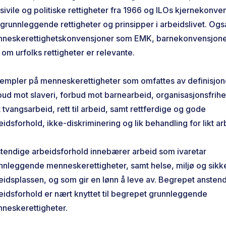
sivile og politiske rettigheter fra 1966 og ILOs kjernekonve
grunnleggende rettigheter og prinsipper i arbeidslivet. Og
neskerettighetskonvensjoner som EMK, barnekonvensjone
 om urfolks rettigheter er relevante.
empler på menneskerettigheter som omfattes av definisjon
bud mot slaveri, forbud mot barnearbeid, organisasjonsfrihe
 tvangsarbeid, rett til arbeid, samt rettferdige og gode
eidsforhold, ikke-diskriminering og lik behandling for likt a
tendige arbeidsforhold innebærer arbeid som ivaretar
nnleggende menneskerettigheter, samt helse, miljø og sikk
eidsplassen, og som gir en lønn å leve av. Begrepet ansten
eidsforhold er nært knyttet til begrepet grunnleggende
neskerettigheter.