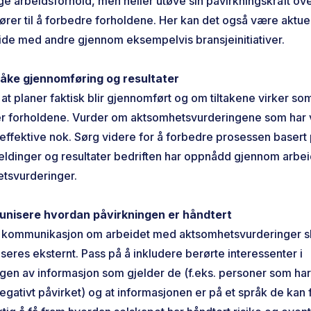
ge arbeidsforhold, men heller utøve sin påvirkningskraft ov
rer til å forbedre forholdene. Her kan det også være aktuel
de med andre gjennom eksempelvis bransjeinitiativer.
åke gjennomføring og resultater
at planer faktisk blir gjennomført og om tiltakene virker som
r forholdene. Vurder om aktsomhetsvurderingene som har 
 effektive nok. Sørg videre for å forbedre prosessen basert
eldinger og resultater bedriften har oppnådd gjennom arbe
tsvurderinger.
unisere hvordan påvirkningen er håndtert
 kommunikasjon om arbeidet med aktsomhetsvurderinger s
eres eksternt. Pass på å inkludere berørte interessenter i
gen av informasjon som gjelder de (f.eks. personer som har 
egativt påvirket) og at informasjonen er på et språk de kan f