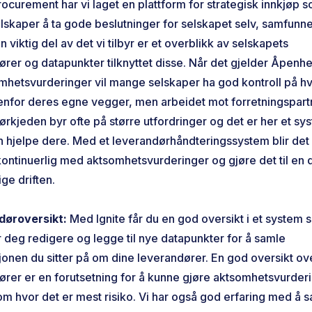
Procurement har vi laget en plattform for strategisk innkjøp 
elskaper å ta gode beslutninger for selskapet selv, samfunn
En viktig del av det vi tilbyr er et overblikk av selskapets
ører og datapunkter tilknyttet disse. Når det gjelder Åpenh
mhetsvurderinger vil mange selskaper ha god kontroll på h
nenfor deres egne vegger, men arbeidet mot forretningspar
ørkjeden byr ofte på større utfordringer og det er her et s
an hjelpe dere. Med et leverandørhåndteringssystem blir det
kontinuerlig med aktsomhetsvurderinger og gjøre det til en 
ige driften.
døroversikt:
Med Ignite får du en god oversikt i et system 
r deg redigere og legge til nye datapunkter for å samle
jonen du sitter på om dine leverandører. En god oversikt o
ører er en forutsetning for å kunne gjøre aktsomhetsvurder
om hvor det er mest risiko. Vi har også god erfaring med å 