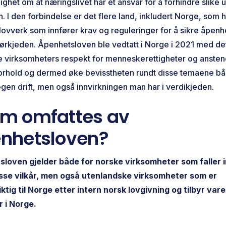
ighet om at næringslivet har et ansvar for å forhindre slike u
. I den forbindelse er det flere land, inkludert Norge, som har
lovverk som innfører krav og reguleringer for å sikre åpenhe
ørkjeden. Åpenhetsloven ble vedtatt i Norge i 2021 med de
 virksomheters respekt for menneskerettigheter og ansten
orhold og dermed øke bevisstheten rundt disse temaene b
 egen drift, men også innvirkningen man har i verdikjeden.
m omfattes av
nhetsloven?
loven gjelder både for norske virksomheter som faller 
sse vilkår, men også utenlandske virksomheter som er
iktig til Norge etter intern norsk lovgivning og tilbyr vare
r i Norge.