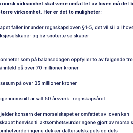
n norsk virksomhet skal være omfattet av loven må det b
tørre virksomhet. Her er det to muligheter:
pet faller innunder regnskapsloven §1-5, det vil si i all ho
ksjeselskaper og børsnoterte selskaper
omheter som på balansedagen oppfyller to av følgende tre
sinntekt på over 70 millioner kroner
esum på over 35 millioner kroner
gjennomsnitt ansatt 50 årsverk i regnskapsåret
gjelder konsern der morselskapet er omfattet av loven kan
lskapet henvise til aktsomhetsvurderingene gjort av morsel
somhetvurderingene dekker datterselskapets og dets