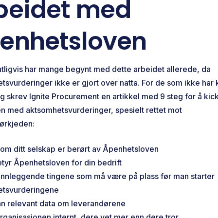
beidet med
enhetsloven
tligvis har mange begynt med dette arbeidet allerede, da
tsvurderinger ikke er gjort over natta. For de som ikke ha
ng skrev Ignite Procurement en artikkel med 9 steg for å kic
n med aktsomhetsvurderinger, spesielt rettet mot
dørkjeden:
t om ditt selskap er berørt av Åpenhetsloven
tyr Åpenhetsloven for din bedrift
nnleggende tingene som må være på plass før man starter
etsvurderingene
nn relevant data om leverandørene
rganisasjonen internt, dere vet mer enn dere tror