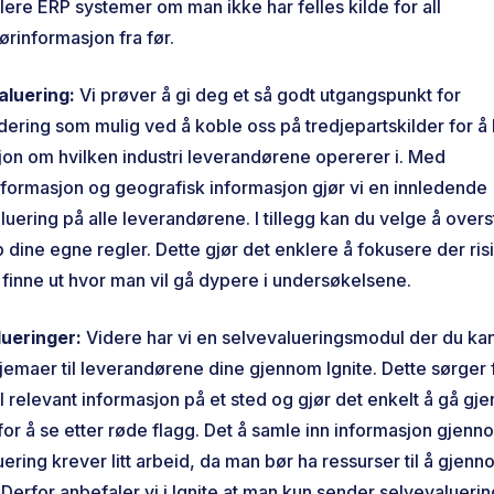
flere ERP systemer om man ikke har felles kilde for all
ørinformasjon fra før.
aluering:
Vi prøver å gi deg et så godt utgangspunkt for
dering som mulig ved å koble oss på tredjepartskilder for å 
jon om hvilken industri leverandørene opererer i. Med
informasjon og geografisk informasjon gjør vi en innledende
luering på alle leverandørene. I tillegg kan du velge å over
 dine egne regler. Dette gjør det enklere å fokusere der ris
g finne ut hvor man vil gå dypere i undersøkelsene.
lueringer:
Videre har vi en selvevalueringsmodul der du ka
jemaer til leverandørene dine gjennom Ignite. Dette sørger f
l relevant informasjon på et sted og gjør det enkelt å gå g
for å se etter røde flagg. Det å samle inn informasjon gjenn
ering krever litt arbeid, da man bør ha ressurser til å gjen
Derfor anbefaler vi i Ignite at man kun sender selvevaluering