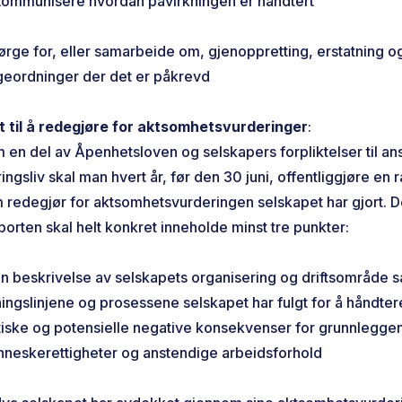
ommunisere hvordan påvirkningen er håndtert
rge for, eller samarbeide om, gjenoppretting, erstatning o
geordninger der det er påkrevd
kt til å redegjøre for aktsomhetsvurderinger
:
 en del av Åpenhetsloven og selskapers forpliktelser til ans
ingsliv skal man hvert år, før den 30 juni, offentliggjøre en 
 redegjør for aktsomhetsvurderingen selskapet har gjort. 
porten skal helt konkret inneholde minst tre punkter:
n beskrivelse av selskapets organisering og driftsområde 
ningslinjene og prosessene selskapet har fulgt for å håndter
tiske og potensielle negative konsekvenser for grunnlegge
neskerettigheter og anstendige arbeidsforhold