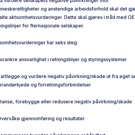
 å vurdere selskapets negative påvirkninger mot
neskerettigheter og anstendige arbeidsforhold skal det gj
alte aktsomhetsvurderinger. Dette skal gjøres i tråd med O
ningslinjer for flernasjonale selskaper.
somhetsvurderinger har seks steg:
orankre ansvarlighet i retningslinjer og styringssystemer
artlegge og vurdere negativ påvirkning/skade ut fra eget s
erandørkjede og forretningsforbindelser
tanse, forebygge eller redusere negativ påvirkning/skade
vervåke gjennomføring og resultater