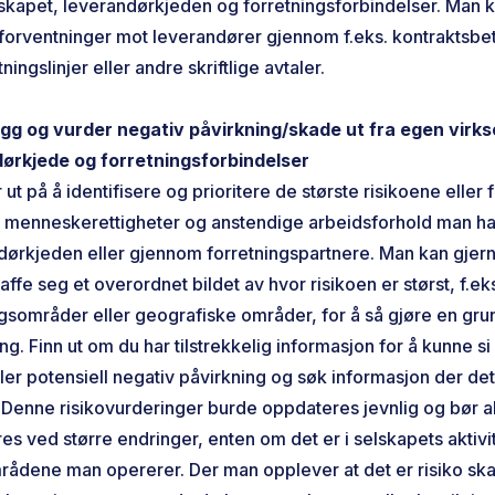
skapet, leverandørkjeden og forretningsforbindelser. Man 
 forventninger mot leverandører gjennom f.eks. kontraktsbet
tningslinjer eller andre skriftlige avtaler.
egg og vurder negativ påvirkning/skade ut fra egen virk
ørkjede og forretningsforbindelser
 ut på å identifisere og prioritere de største risikoene eller 
 menneskerettigheter og anstendige arbeidsforhold man har
ndørkjeden eller gjennom forretningspartnere. Man kan gjern
ffe seg et overordnet bildet av hvor risikoen er størst, f.eks
ngsområder eller geografiske områder, for å så gjøre en gru
ng. Finn ut om du har tilstrekkelig informasjon for å kunne s
ller potensiell negativ påvirkning og søk informasjon der det
 Denne risikovurderinger burde oppdateres jevnlig og bør al
s ved større endringer, enten om det er i selskapets aktivi
områdene man opererer. Der man opplever at det er risiko sk