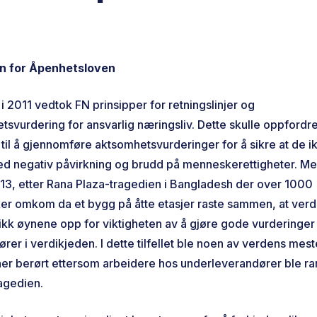
n for Åpenhetsloven
i 2011 vedtok FN prinsipper for retningslinjer og
tsvurdering for ansvarlig næringsliv. Dette skulle oppfordr
 til å gjennomføre aktsomhetsvurderinger for å sikre at de i
ed negativ påvirkning og brudd på menneskerettigheter. Me
2013, etter Rana Plaza-tragedien i Bangladesh der over 1000
r omkom da et bygg på åtte etasjer raste sammen, at ver
fikk øynene opp for viktigheten av å gjøre gode vurderinger
rer i verdikjeden. I dette tilfellet ble noen av verdens mest
aer berørt ettersom arbeidere hos underleverandører ble r
ragedien.