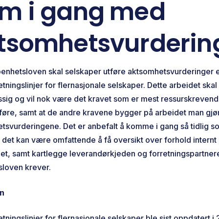
m i gang med
tsomhetsvurderin
penhetsloven skal selskaper utføre aktsomhetsvurderinger e
ningslinjer for flernasjonale selskaper. Dette arbeidet skal
sig og vil nok være det kravet som er mest ressurskrevend
øre, samt at de andre kravene bygger på arbeidet man gjør
tsvurderingene. Det er anbefalt å komme i gang så tidlig s
 det kan være omfattende å få oversikt over forhold internt
et, samt kartlegge leverandørkjeden og forretningspartne
sloven krever.
n
ningslinjer for flernasjonale selskaper ble sist oppdatert i 