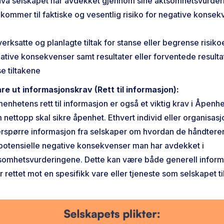
va selskapet har avdekket gjennom sine aktsomhetsvurder
 kommer til faktiske og vesentlig risiko for negative konse
verksatte og planlagte tiltak for stanse eller begrense risiko
ative konsekvenser samt resultater eller forventede resulta
se tiltakene
re ut informasjonskrav (Rett til informasjon):
menhetens rett til informasjon er også et viktig krav i Åpenh
 nettopp skal sikre åpenhet. Ethvert individ eller organisas
erspørre informasjon fra selskaper om hvordan de håndterer
potensielle negative konsekvenser man har avdekket i
somhetsvurderingene. Dette kan være både generell inform
er rettet mot en spesifikk vare eller tjeneste som selskapet ti