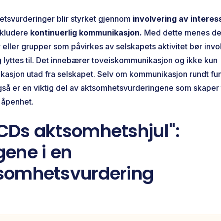
tsvurderinger blir styrket gjennom
involvering av interes
nkludere
kontinuerlig kommunikasjon.
Med dette menes det
eller grupper som påvirkes av selskapets aktivitet bør invo
g lyttes til. Det innebærer toveiskommunikasjon og ikke kun
asjon utad fra selskapet. Selv om kommunikasjon rundt fu
så er en viktig del av aktsomhetsvurderingene som skaper ti
 åpenhet.
CDs aktsomhetshjul":
gene i en
somhetsvurdering