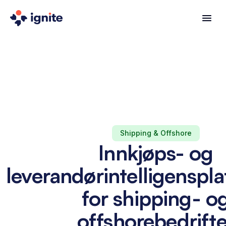
Shipping & Offshore
Innkjøps- og
leverandørintelligenspl
for shipping- o
offshorebedrifte