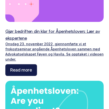
Gjør bedriften din klar for Åpenhetsloven: Lær av
ekspertene
Onsdag 23. november 2022, gjennomførte vi et
frokostseminar angående Åpenhetsloven sammen med
Advokatselskapet Føyen og Havila. Se opptaket i videoen
under.
Read more