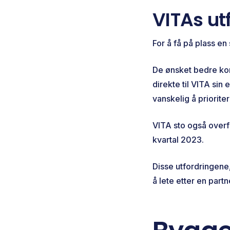
VITAs ut
For å få på plass e
De ønsket bedre kon
direkte til VITA si
vanskelig å priorite
VITA sto også overfo
kvartal 2023.
Disse utfordringen
å lete etter en partn