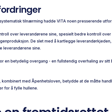
fordringer
n systematisk tilnærming hadde VITA noen presserende utford
troll over leverandørene sine, spesielt bedre kontroll over
n egenproduksjon. De slet med å kartlegge leverandørkjeden
re leverandørene sine.
r en betydelig overgang - en fullstendig overhaling av sitt
e, kombinert med Åpenhetsloven, betydde at de måtte handl
er for å fylle hullene.