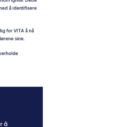
med å identifisere
ig for VITA å nå
dørene sine.
overholde