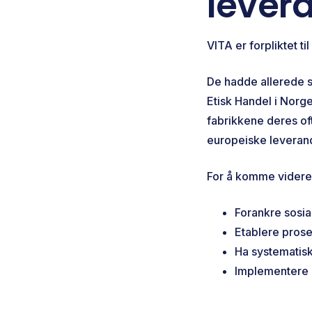
lever
VITA er forpliktet ti
De hadde allerede sa
Etisk Handel i Norg
fabrikkene deres of
europeiske leveran
For å komme videre 
Forankre sosial
Etablere prose
Ha systematisk
Implementere e