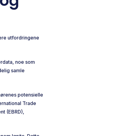
 og
tere utfordringene
dørdata, noe som
delig samle
ørenes potensielle
ternational Trade
nt (EBRD),
nom Ignite. Dette