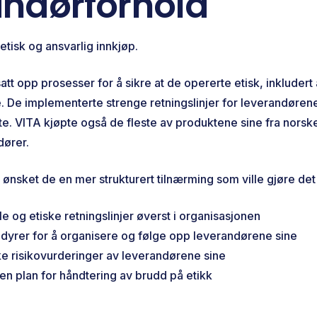
andørforhold
l etisk og ansvarlig innkjøp.
tt opp prosesser for å sikre at de opererte etisk, inkludert
e. De implementerte strenge retningslinjer for leverandørene
te. VITA kjøpte også de fleste av produktene sine fra norsk
dører.
ønsket de en mer strukturert tilnærming som ville gjøre det
e og etiske retningslinjer øverst i organisasjonen
dyrer for å organisere og følge opp leverandørene sine
e risikovurderinger av leverandørene sine
n plan for håndtering av brudd på etikk