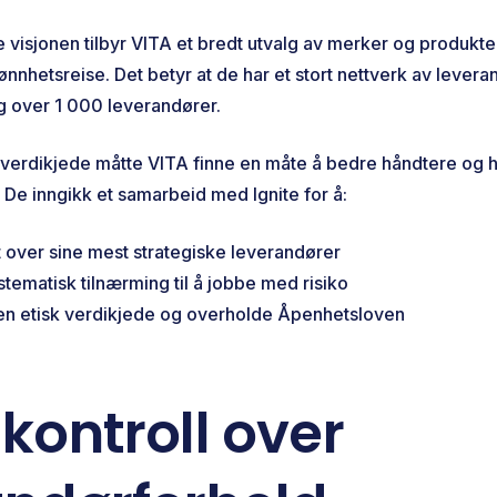
 visjonen tilbyr VITA et bredt utvalg av merker og produkte
jønnhetsreise. Det betyr at de har et stort nettverk av lever
g over 1 000 leverandører.
erdikjede måtte VITA finne en måte å bedre håndtere og h
 De inngikk et samarbeid med Ignite for å:
kt over sine mest strategiske leverandører
stematisk tilnærming til å jobbe med risiko
en etisk verdikjede og overholde Åpenhetsloven
kontroll over