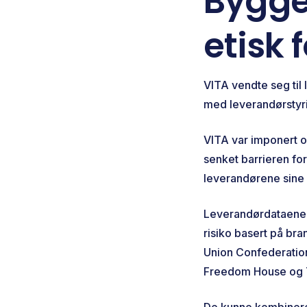
Bygge
etisk 
VITA vendte seg til
med leverandørstyri
VITA var imponert ov
senket barrieren fo
leverandørene sine 
Leverandørdataene 
risiko basert på bra
Union Confederatio
Freedom House og T
De kunne kombinere