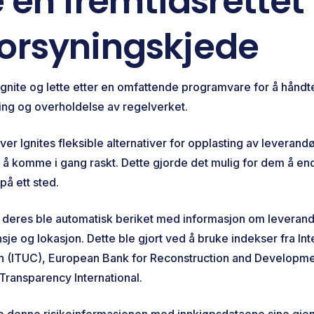
 en fremtidsrettet
forsyningskjede
 Ignite og lette etter en omfattende programvare for å hånd
ng og overholdelse av regelverket.
er Ignites fleksible alternativer for opplasting av leveran
r å komme i gang raskt. Dette gjorde det mulig for dem å en
på ett sted.
deres ble automatisk beriket med informasjon om leverand
nsje og lokasjon. Dette ble gjort ved å bruke indekser fra In
n (ITUC), European Bank for Reconstruction and Developme
ransparency International.
 denne risikoinformasjonen med innkjøpsdataene sine gjen