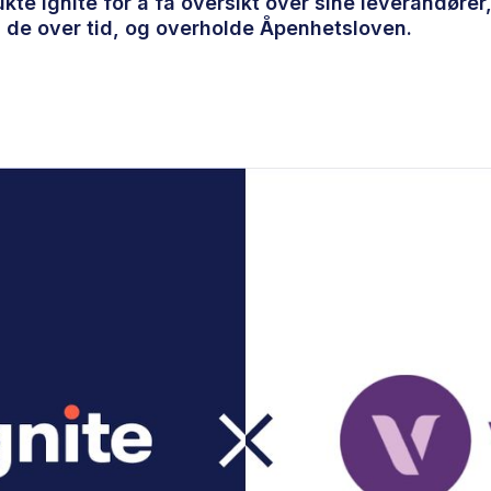
te Ignite for å få oversikt over sine leverandører
de over tid, og overholde Åpenhetsloven.