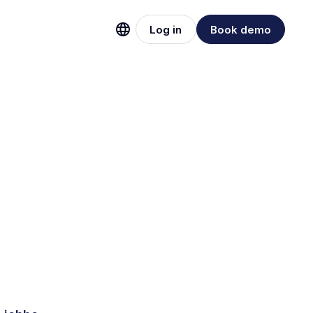
Log in
Book demo